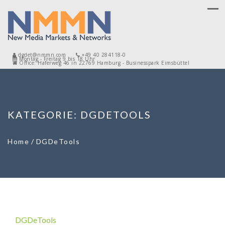
dgdet@nmmn.com
+49 40 284118-0
Montag - Freitag 9 bis 18 Uhr
Office: Haferweg 46 in 22769 Hamburg - Businesspark Eimsbüttel
KATEGORIE:
DGDETOOLS
Home
/
DGDeTools
DGDeTools