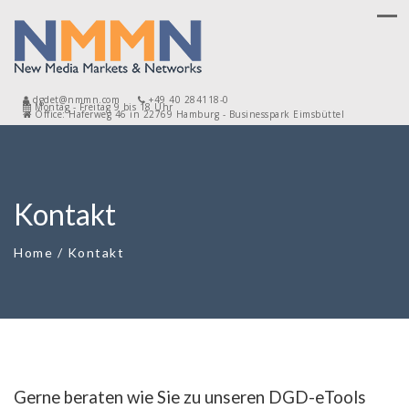
dgdet@nmmn.com
+49 40 284118-0
Montag - Freitag 9 bis 18 Uhr
Office: Haferweg 46 in 22769 Hamburg - Businesspark Eimsbüttel
Kontakt
Home
/
Kontakt
Gerne beraten wie Sie zu unseren DGD-eTools