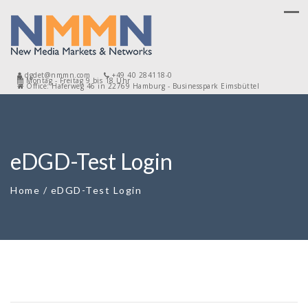
dgdet@nmmn.com
+49 40 284118-0
Montag - Freitag 9 bis 18 Uhr
Office: Haferweg 46 in 22769 Hamburg - Businesspark Eimsbüttel
eDGD-Test Login
Home
/
eDGD-Test Login