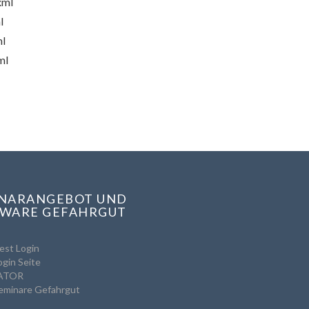
xml
l
ml
ml
NARANGEBOT UND
WARE GEFAHRGUT
st Login
gin Seite
ATOR
eminare Gefahrgut