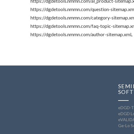
https://dgdetools.nmmn.com/al_product-sitemap.
https://dgdetools.nmmn.com/question-sitemap.xm
https://dgdetools.nmmn.com/category-sitemap.x
https://dgdetools.nmmn.com/faq-topic-sitemap.x
https://dgdetools.nmmn.com/author-sitemap.xmL
SEMI
SOFT
eDGD-Te
eDGD Lo
eVALID
Ge-Lo S