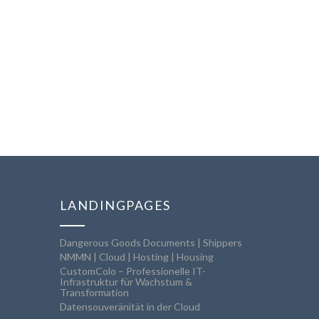
LANDINGPAGES
Dangerous Goods Documents | Shippers
NMMN | Cloud | Hosting | Housing
CustomColo – Professionelle IT-
Infrastruktur für Wachstum &
Transformation
Datensouveränität in der Cloud